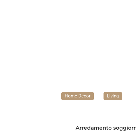
Home Decor
Living
Arredamento soggiorno: