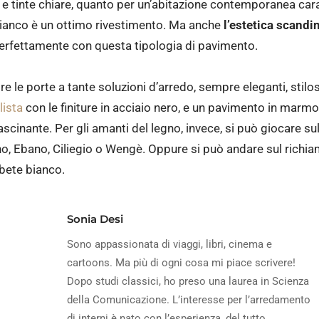
i e tinte chiare, quanto per un’abitazione contemporanea cara
bianco è un ottimo rivestimento. Ma anche
l’estetica scandi
perfettamente con questa tipologia di pavimento.
 le porte a tante soluzioni d’arredo, sempre eleganti, stilos
lista
con le finiture in acciaio nero, e un pavimento in marmo
ascinante. Per gli amanti del legno, invece, si può giocare s
, Ebano, Ciliegio o Wengè. Oppure si può andare sul richia
abete bianco.
Sonia Desi
Sono appassionata di viaggi, libri, cinema e
cartoons. Ma più di ogni cosa mi piace scrivere!
Dopo studi classici, ho preso una laurea in Scienza
della Comunicazione. L’interesse per l’arredamento
di interni è nato con l’esperienza, del tutto