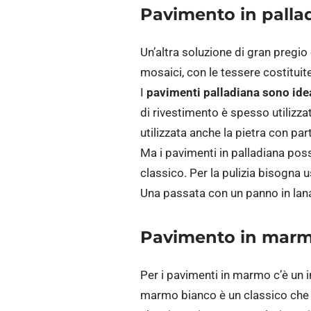
P
avimento in palla
Un’altra soluzione di gran pregio 
mosaici, con le tessere costituite
I
pavimenti palladiana sono idea
di rivestimento è spesso utilizzat
utilizzata anche la pietra con part
Ma i pavimenti in palladiana pos
classico. Per la pulizia bisogna u
Una passata con un panno in lana 
Pavimento in marmo
Per i pavimenti in marmo c’è un 
marmo bianco è un classico che n