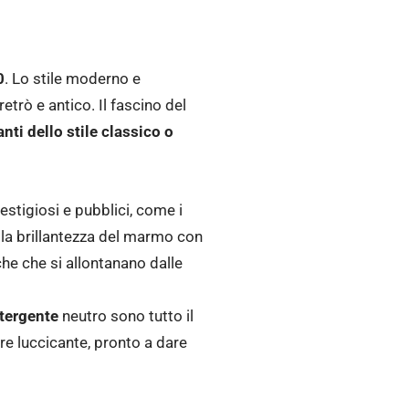
0
. Lo stile moderno e
trò e antico. Il fascino del
nti dello stile classico o
estigiosi e pubblici, come i
la brillantezza del marmo con
che che si allontanano dalle
etergente
neutro sono tutto il
re luccicante, pronto a dare