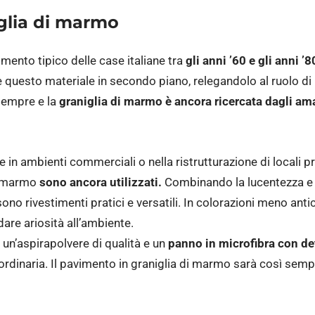
glia di marmo
imento tipico delle case italiane tra
gli anni ’60 e gli anni ’8
uesto materiale in secondo piano, relegandolo al ruolo di re
 sempre e la
graniglia di marmo è ancora ricercata dagli ama
e in ambienti commerciali o nella ristrutturazione di locali pr
di marmo
sono ancora utilizzati.
Combinando la lucentezza e 
sono rivestimenti pratici e versatili. In colorazioni meno anti
dare ariosità all’ambiente.
, un’aspirapolvere di qualità e un
panno in microfibra con d
rdinaria. Il pavimento in graniglia di marmo sarà così semp