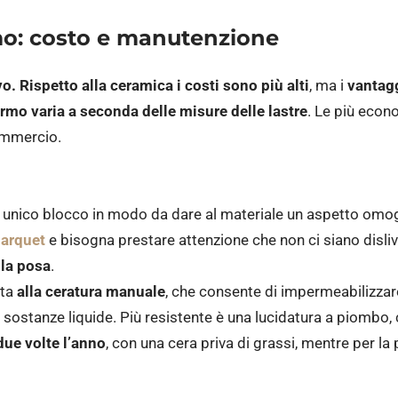
o: costo e manutenzione
vo.
Rispetto alla ceramica
i costi sono più alti
, ma i
vantagg
rmo varia a seconda delle misure delle lastre
. Le più eco
ommercio.
n unico blocco in modo da dare al materiale un aspetto omo
arquet
e bisogna prestare attenzione che non ci siano disliv
 la posa
.
ata
alla ceratura manuale
, che consente di impermeabilizzar
 sostanze liquide. Più resistente è una lucidatura a piombo, 
due volte l’anno
, con una cera priva di grassi, mentre per la