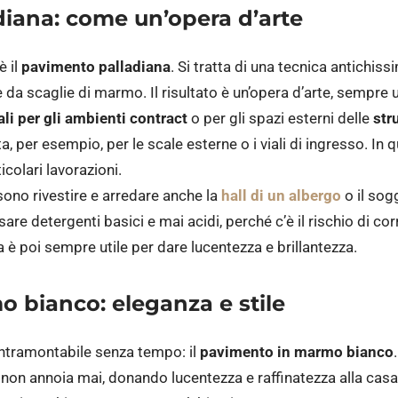
diana
: come un’opera d’arte
è il
pavimento palladiana
. Si tratta di una tecnica antichis
 da scaglie di marmo. Il risultato è un’opera d’arte, sempre u
li per gli ambienti contract
o per gli spazi esterni delle
str
a, per esempio, per le scale esterne o i viali di ingresso. In 
icolari lavorazioni.
sono rivestire e arredare anche la
hall di un albergo
o il sog
sare detergenti basici e mai acidi, perché c’è il rischio di cor
è poi sempre utile per dare lucentezza e brillantezza.
 bianco: eleganza e stile
intramontabile senza tempo: il
pavimento in marmo bianco
on annoia mai, donando lucentezza e raffinatezza alla casa.