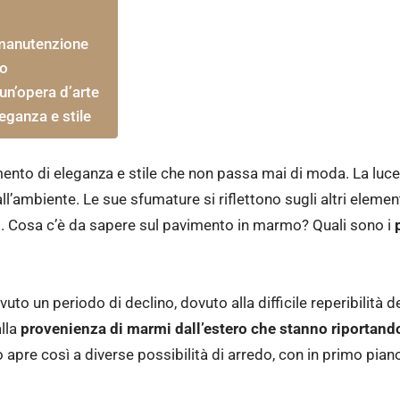
manutenzione
mo
un’opera d’arte
eganza e stile
ento di eleganza e stile che non passa mai di moda. La luc
all’ambiente. Le sue sfumature si riflettono sugli altri eleme
i. Cosa c’è da sapere sul pavimento in marmo? Quali sono i
vuto un periodo di declino, dovuto alla difficile reperibilità d
lla
provenienza di marmi dall’estero che stanno riportand
 apre così a diverse possibilità di arredo, con in primo pian