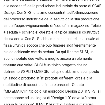
alle necessità della produzione industriale da parte di SCAB
Design. Con SI-SI ci siamo concentrati sull’ottimizzazione
del processo industriale della seduta dalla sua produzione
sino all’approvvigionamento di “codici” in magazzino. Telaio
+ seduta + schienale: questa è la tipica sintassi costruttiva
di una sedia. Con SI-SI abbiamo snellito il telaio al quale si
fissa un’unica scocca che può fungere indifferentemente
sia da schienale che da seduta. Da qui il nome SI-SI, un
suono ripetuto due volte, o meglio ancora un elemento
ripetuto due volte! SI-SI è un tipico progetto che noi
definiamo #SPLIT&MERGE, nel quale abbiamo scomposto
un singolo prodotto in “n” prodotti differenti grazie alla
moltitudine di scocche e finiture presenti. Questo
“MIX&MATCH”, tipico di un approccio Design 2.0, in SI-SI si
contrappone ad una logica di “Design 1.0” dove la “forma
segue la funzione”. Il Mix & Match di finiture e materiali