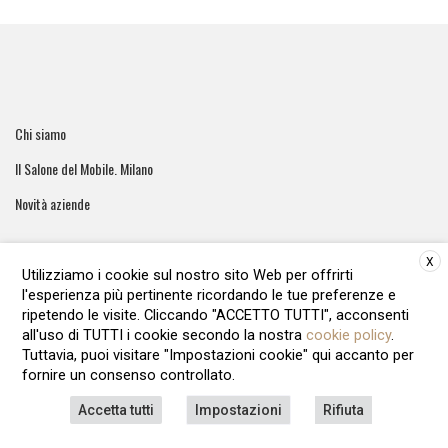
Chi siamo
Il Salone del Mobile. Milano
Novità aziende
X
Utilizziamo i cookie sul nostro sito Web per offrirti
l'esperienza più pertinente ricordando le tue preferenze e
ArreCasa e' una testata giornalistica registrata al tribunale di
ripetendo le visite. Cliccando "ACCETTO TUTTI", acconsenti
Roma - Numero 51/2016 Direttore responsabile: Raffaella Roani
all'uso di TUTTI i cookie secondo la nostra
cookie policy
.
Editore: ARvis.it - Via Alessandria 88 00198 Roma - 09041871006
Tuttavia, puoi visitare "Impostazioni cookie" qui accanto per
REA1135122 - Cap.soc.12.500 € i.v
fornire un consenso controllato.
LAVORA CON NOI
PRIVACY POLICY
COOKIE POLICY
Accetta tutti
Impostazioni
Rifiuta