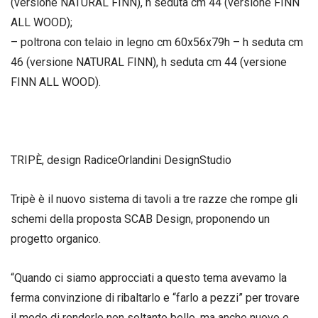
(versione NATURAL FINN), h seduta cm 44 (versione FINN
ALL WOOD);
– poltrona con telaio in legno cm 60x56x79h – h seduta cm
46 (versione NATURAL FINN), h seduta cm 44 (versione
FINN ALL WOOD).
TRIPÈ, design RadiceOrlandini DesignStudio
Tripè è il nuovo sistema di tavoli a tre razze che rompe gli
schemi della proposta SCAB Design, proponendo un
progetto organico.
“Quando ci siamo approcciati a questo tema avevamo la
ferma convinzione di ribaltarlo e “farlo a pezzi” per trovare
il modo di renderlo non soltanto bello, ma anche nuovo e