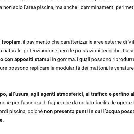
ta non solo l’area piscina, ma anche i camminamenti perimetral
i Isoplam
, il pavimento che caratterizza le aree esterne di Vi
a naturale, potenziandone però le prestazioni tecniche. La super
to con appositi stampi
in gomma, i quali possono riprodurre 
re possono replicare la modularità dei mattoni, le venature d
o, all’usura, agli agenti atmosferici, al traffico e perfino
e per l’assenza di fughe, che da un lato facilita le operazion
bordi piscina, poiché
non presenta punti in cui l’acqua possa
e.