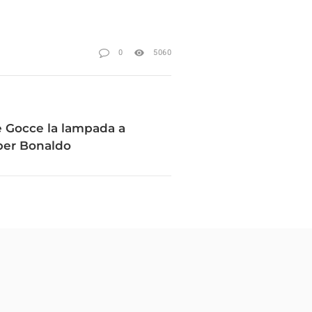
0
5060
e Gocce la lampada a
per Bonaldo