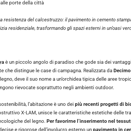
alle porte della città
, la resistenza del calcestruzzo: il pavimento in cemento stam
izia residenziale, trasformando gli spazi esterni in un’oasi verd
ya
è un piccolo angolo di paradiso che gode sia dei vantaggi 
uiete che distingue le case di campagna. Realizzata da
Decimo
 legno, deve il suo nome a un’orchidea tipica delle aree tropic
ngono rievocate soprattutto negli ambienti outdoor.
stenibilità, l’abitazione è uno dei
più recenti progetti di bi
costruttivo X-LAM, unisce le caratteristiche estetiche delle tr
 ecologiche del legno.
Per favorirne l’inserimento nel tessut
 decise e rigorose dell’involucro esterno un
pavimento in ce